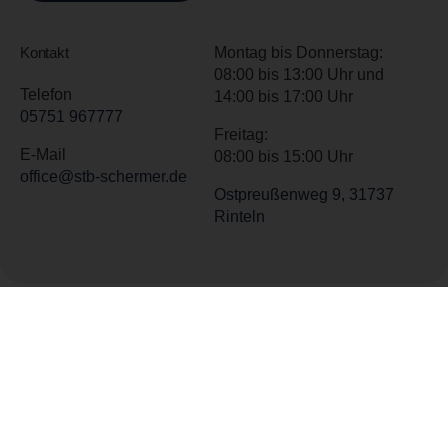
Kontakt
Montag bis Donnerstag:
08:00 bis 13:00 Uhr und
Telefon
14:00 bis 17:00 Uhr
05751 967777
Freitag:
E-Mail
08:00 bis 15:00 Uhr
office@stb-schermer.de
Ostpreußenweg 9, 31737
Rinteln
Über uns
Karriere
Kontakt
Datenschutzerklärung
© 2026 Schermer & Partner. All