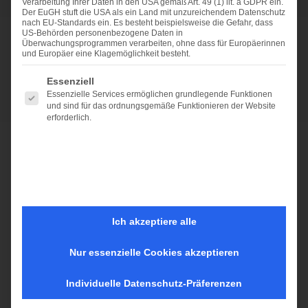
Verarbeitung Ihrer Daten in den USA gemäß Art. 49 (1) lit. a GDPR ein.
Der EuGH stuft die USA als ein Land mit unzureichendem Datenschutz
nach EU-Standards ein. Es besteht beispielsweise die Gefahr, dass
US-Behörden personenbezogene Daten in
Überwachungsprogrammen verarbeiten, ohne dass für Europäerinnen
und Europäer eine Klagemöglichkeit besteht.
Es folgt eine Liste der Service-Gruppen, für die eine Einwi
Essenziell
Essenzielle Services ermöglichen grundlegende Funktionen
und sind für das ordnungsgemäße Funktionieren der Website
erforderlich.
EXPERTISE
Finanzbuchhaltung
Mandantenbetreuung
Begleitung von Betriebsprüfungen
Ich akzeptiere alle
Jahresabschlüsse
Nur essenzielle Cookies akzeptieren
Individuelle Datenschutz-Präferenzen
Frau Cordula Beckmann übernimmt als