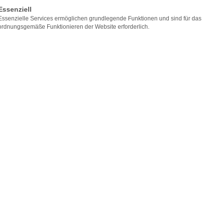
lgt eine Liste der Service-Gruppen, für die eine Einwilligung er
Essenziell
Essenzielle Services ermöglichen grundlegende Funktionen und sind für das
ordnungsgemäße Funktionieren der Website erforderlich.
Telefon
+49 5751 967777
Rufen Sie uns a
Kontaktformular
bei Ihnen.