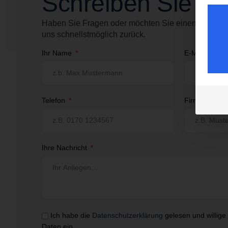
Schreiben Sie un
Haben Sie Fragen oder möchten Sie einen Termin 
uns schnellstmöglich zurück.
Ihr Name
E-Mail
Telefon
Firmenname
Ihre Nachricht
Ich habe die
Datenschutzerklärung
gelesen und willige
Daten ein.