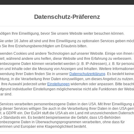
Home
Leistungen
Über uns
Karriere
Aktue
Datenschutz-Präferenz
ötigen Ihre Einwilligung, bevor Sie unsere Website weiter besuchen können.
e unter 16 Jahre alt sind und Ihre Einwilligung zu optionalen Services geben möc
Sie Ihre Erziehungsberechtigten um Erlaubnis bitten.
rwenden Cookies und andere Technologien auf unserer Website. Einige von ihnen 
ell, während andere uns helfen, diese Website und Ihre Erfahrung zu verbessern.
nbezogene Daten können verarbeitet werden (z. B. IP-Adressen), z. B. für persona
en und Inhalte oder die Messung von Anzeigen und Inhalten.
Weitere Informatione
KONTAKT
wendung Ihrer Daten finden Sie in unserer
Datenschutzerklärung
.
Es besteht keine
men Sie
Kontakt
mi
chtung, in die Verarbeitung Ihrer Daten einzuwilligen, um dieses Angebot zu nutzen.
Ihre Auswahl jederzeit unter
Einstellungen
widerrufen oder anpassen.
Bitte beach
fgrund individueller Einstellungen möglicherweise nicht alle Funktionen der Websi
auf
ar sind.
Services verarbeiten personenbezogene Daten in den USA. Mit Ihrer Einwilligung 
 dieser Services willigen Sie auch in die Verarbeitung Ihrer Daten in den USA gem
darauf, Sie persönlich kennenzulernen und Ihr An
lit. a GDPR ein. Der EuGH stuft die USA als ein Land mit unzureichendem Datensch
U-Standards ein. Es besteht beispielsweise die Gefahr, dass US-Behörden
zu besprechen.
enbezogene Daten in Überwachungsprogrammen verarbeiten, ohne dass für
erinnen und Europäer eine Klagemöglichkeit besteht.