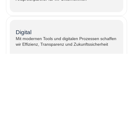
Digital
Mit modernen Tools und digitalen Prozessen schaffen
wir Effizienz, Transparenz und Zukunftssicherheit
Fachliche Kompetenz
Hohe Fachkompetenz, kontinuierliche Weiterbildung
und engagierte Mitarbeiter sichern Beratung auf
höchstem Niveau